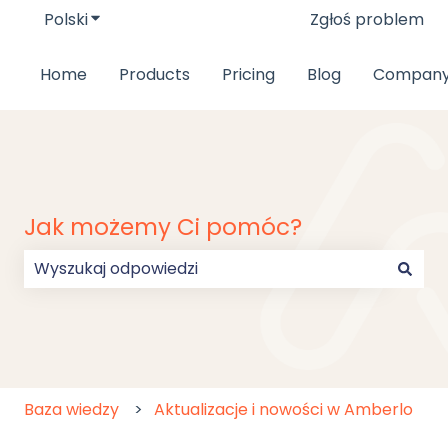
Polski
Pokaż podmenu do tłumaczenia
Zgłoś problem
Home
Products
Pricing
Blog
Compan
Jak możemy Ci pomóc?
Brak sugerowanych wyników, ponieważ pole wyszu
Baza wiedzy
Aktualizacje i nowości w Amberlo