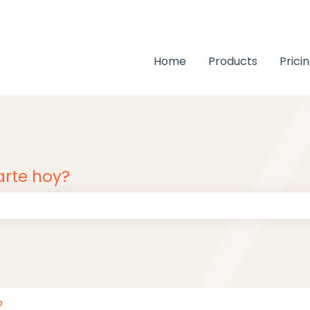
Home
Products
Prici
rte hoy?
ampo de búsqueda está vacío.
o